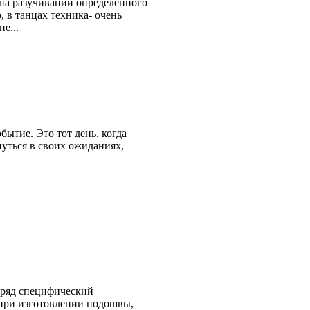
 на разучивании определенного
 в танцах техника- очень
е...
ытие. Это тот день, когда
нуться в своих ожиданиях,
 ряд специфический
 при изготовлении подошвы,