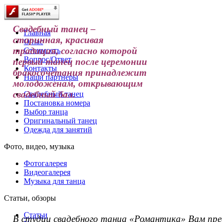
Свадебный танец
–
Главная
старинная
,
красивая
О нас
традиция
,
согласно
которой
Стоимость
Вопрос/Ответ
первый
танец
после
церемонии
Контакты
бракосочетания
принадлежит
Наши партнеры
молодоженам
,
открывающим
свадебный
бал
.
Свадебный танец
Постановка номера
Выбор танца
Оригинальный танец
Одежда для занятий
Фото, видео, музыка
Фотогалерея
Видеогалерея
Музыка для танца
Статьи, обзоры
Статьи
В
студии
свадебного
танца
«
Романтика
»
Вам
пр