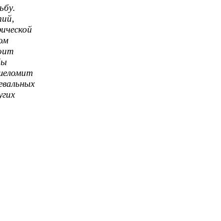
ьбу
.
тий
,
ической
ом
оит
ы
шеломит
евальных
угих