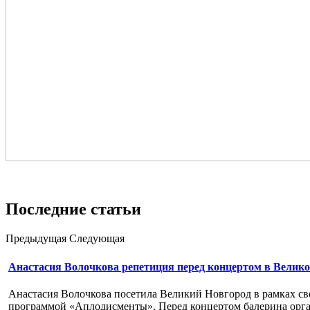
Последние статьи
Предыдущая
Следующая
Анастасия Волочкова репетиция перед концертом в Вели
Анастасия Волочкова посетила Великий Новгород в рамках сво
программой «Аплодисменты». Перед концертом балерина орг