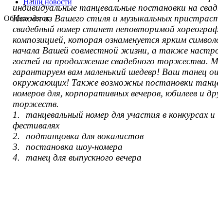
Наши новости
индивидуальные
танцевальные
постановки
на
свад
Исходя
из
Вашего
стиля
и
музыкальных
пристрас
Облако меток
свадебный
номер
станет
неповторимой
хореограф
композицией
,
которая
ознаменуется
ярким
символ
начала
Вашей
совместной
жизни
,
а
также
настр
гостей
на
продолжение
свадебного
торжества
.
М
гарантируем
вам
маленький
шедевр
!
Ваш
танец
о
окружающих
!
Также
возможны
постановки
танц
номеров
для
,
корпоративных
вечеров
,
юбилеев
и
др
торжеств
.
1.
танцевальный
номер
для
участия
в
конкурсах
и
фестивалях
2.
подтанцовка
для
вокалистов
3.
постановка
шоу
-
номера
4.
танец
для
выпускного
вечера