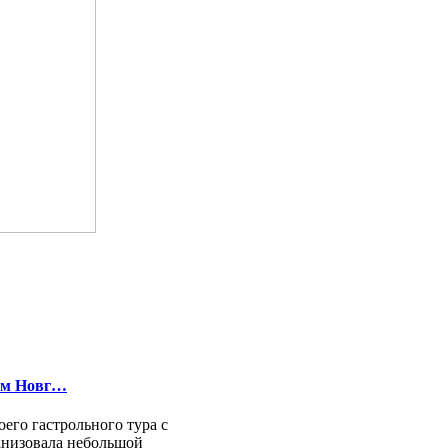
ком Новг…
его гастрольного тура с
анизовала небольшой