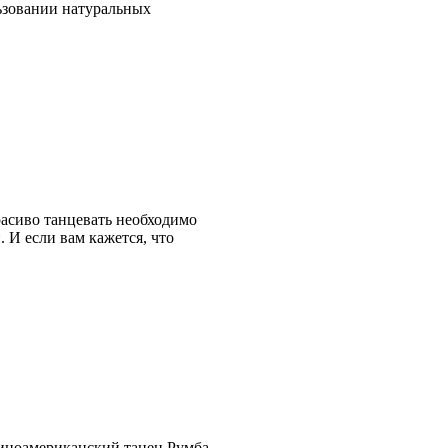
ьзовании натуральных
расиво танцевать необходимо
 И если вам кажется, что
иноамериканский танец Румба